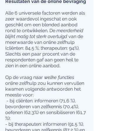
Resultaten van de online bevraging
Alle 6 universele factoren werden als 
zeer waardevol ingeschat en ook 
geschikt om een blended aanbod 
rond te ontwikkelen. De 
meerderheid 
blijkt matig tot sterk overtuigd
 van de 
meerwaarde van online zelfhulp 
(cliënten: 84,5 %; therapeuten: 94%). 
Slechts een paar procent van de 
respondenten gaf aan geen heil te 
zien in een online aanbod.
Op de vraag naar 
welke functies
online zelfhulp zou kunnen vervullen 
kwamen volgende antwoorden het 
meeste voor:
 - bij cliënten: informeren (71,6 %), 
bevorderen van zelfkennis (70,4%), 
oefenen (62,3%) en sensibiliseren (61,7 
%); 
- bij therapeuten: informeren (91,5 %), 
bevorderen van zelfkennis (87,2 %) en 